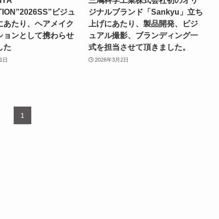
IYA
三鳩科学工業株式会社初のオリ
TION”2026SS”ビジュ
ジナルブランド「Sankyu」立ち
にあたり、ヘアメイク
上げにあたり、製品開発、ビジ
ションとして携わらせ
ュアル撮影、ブランディング一
した
式を担当させて頂きました。
31日
2026年3月2日
1